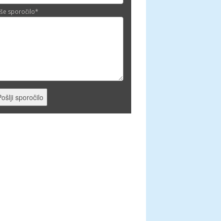
še sporočilo
*