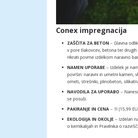
Conex impregnacija
ZAŠČITA ZA BETON
– Glavna odlik
v pore tlakovcev, betona ter drugih
Hkrati povrne izdelkom naravno bar
NAMEN UPORABE
– Izdelek je nam
površin: naravni in umetni kamen, v
ometi, strešniki, plinobeton, silikat
NAVODILA ZA UPORABO
– Nanesit
se posuši.
PAKIRANJE IN CENA
– 1l (15,99 EUR
EKOLOGIJA IN OKOLJE
– Izdelan na
o kemikalijah in Pravilnika o razvr