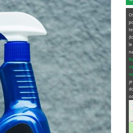
Os
p
te
(l
le
na
R
s
n
je
do
od