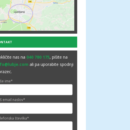
ONTAKT
kličite nas na
040 780 175
, pišite na
nfo@lubje.com
ali pa uporabite spodnji
razec.
še ime
*
š email naslov
*
lefonska številka
*