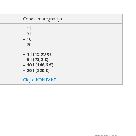
Conex impregnacija
– 1 l
– 5 l
– 10 l
– 20 l
– 1 l (15,99 €)
– 5 l (73,2 €)
– 10 l (146,6 €)
– 20 l (220 €)
Glejte KONTAKT