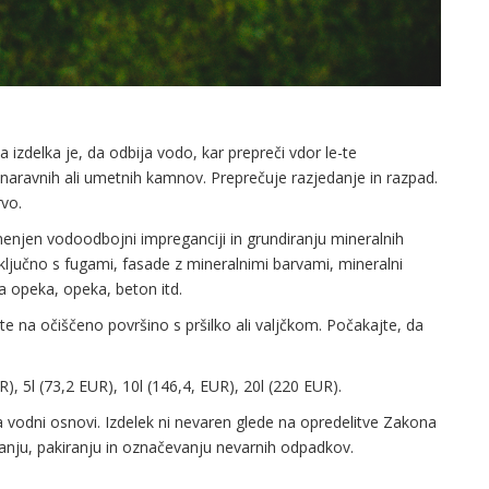
a izdelka je, da odbija vodo, kar prepreči vdor le-te
 naravnih ali umetnih kamnov. Preprečuje razjedanje in razpad.
vo.
enjen vodoodbojni impreganciji in grundiranju mineralnih
ključno s fugami, fasade z mineralnimi barvami, mineralni
na opeka, opeka, beton itd.
e na očiščeno površino s pršilko ali valjčkom. Počakajte, da
), 5l (73,2 EUR), 10l (146,4, EUR), 20l (220 EUR).
 vodni osnovi. Izdelek ni nevaren glede na opredelitve Zakona
ščanju, pakiranju in označevanju nevarnih odpadkov.