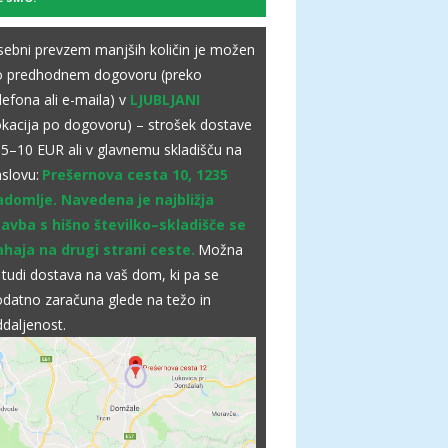
ebni prevzem manjših količin je možen
o predhodnem dogovoru (preko
lefona ali e-maila) v
LJUBLJANI
okacija po dogovoru) – strošek dostave
 5–10 EUR ali v glavnemu skladišču na
slovu:
Prešernova cesta 10, 1235
adomlje. Navedena je najbližja
tavba s hišno številko–skladišče se
ahaja na drugi strani ceste.
Možna
 tudi dostava na vaš dom, ki pa se
datno zaračuna glede na težo in
daljenost.