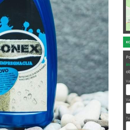
K
Po
i
ob
Va
Va
Te