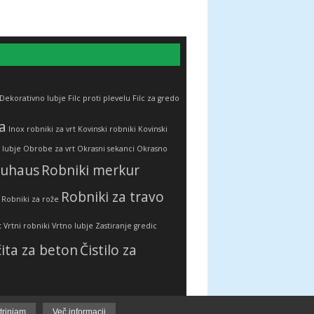
Dekorativno lubje
Filc proti plevelu
Filc za gredo
a
Inox robniki za vrt
Kovinski robniki
Kovinski
 lubje
Obrobe za vrt
Okrasni sekanci
Okrasno
auhaus
Robniki merkur
Robniki za travo
Robniki za rože
t
Vrtni robniki
Vrtno lubje
Zastiranje gredic
ita za beton
Čistilo za
trinjam
Več informacij