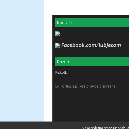
Kontakt
Facebook.com/lubjecom
Razno
Piškotki
Di Hortus, s.p., vse pravice pridržane.
Naša spletna stran uporablja