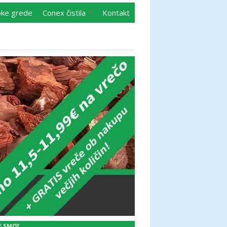
oke grede
Conex čistila
Kontakt
E SMO?