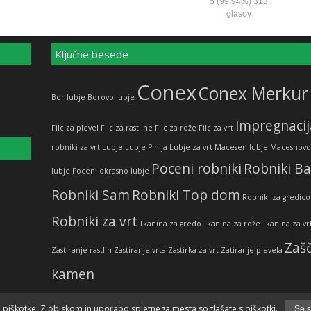
5
(99.94%)
313
glasov
Ključne besede
Conex
Conex Merkur
Bor lubje
Borovo lubje
Impregnacij
Filc za plevel
Filc za rastline
Filc za rože
Filc za vrt
robniki za vrt
Lubje
Lubje Pinija
Lubje za vrt
Macesen lubje
Macesnovo
Poceni robniki
Robniki B
lubje
Poceni okrasno lubje
Robniki Sam
Robniki Top dom
Robniki za gredico
Robniki za vrt
Tkanina za gredo
Tkanina za rože
Tkanina za vr
Zašč
Zastiranje rastlin
Zastiranje vrta
Zastirka za vrt
Zatiranje plevela
kamen
 piškotke. Z obiskom in uporabo spletnega mesta soglašate s piškotki.
Se s