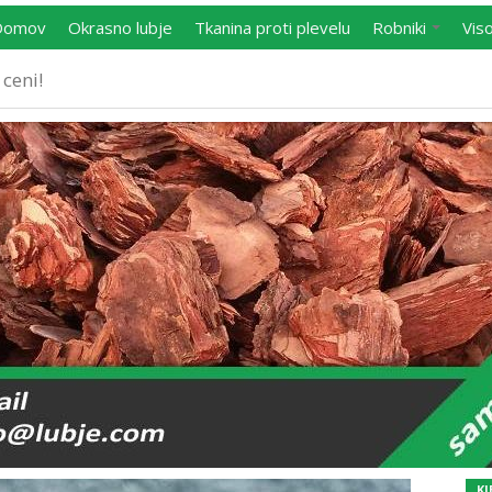
Domov
Okrasno lubje
Tkanina proti plevelu
Robniki
Vis
ceni!
KJ